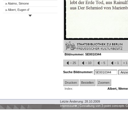
Alaimo, Simone
Albert, Eugen d'
Bildnummer:
SE0010344
−
25
−
10
−
5
−
1
+
Suche Bildnummer:
Drucken
Bestellen
Zoomen
Index:
Albert, Wern
Letzte Änderung: 28.10.2009
Impressum
|
Gestaltung von 3-point concepts