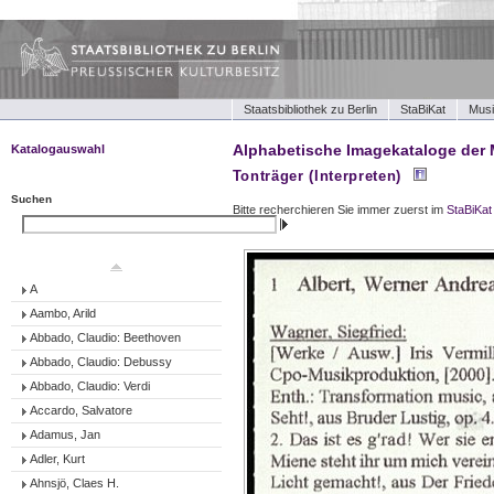
Staatsbibliothek zu Berlin
StaBiKat
Musi
Alphabetische Imagekataloge der 
Katalogauswahl
Musikbücher und Noten I
Tonträger (Interpreten)
Musikbücher und Noten II
Suchen
Bitte recherchieren Sie immer zuerst im
StaBiKat
Tonträger (Werke)
Suchen
Tonträger (Ensembles)
Tonträger (Interpreten)
A
Aambo, Arild
Abbado, Claudio: Beethoven
Abbado, Claudio: Debussy
Abbado, Claudio: Verdi
Accardo, Salvatore
Adamus, Jan
Adler, Kurt
Ahnsjö, Claes H.