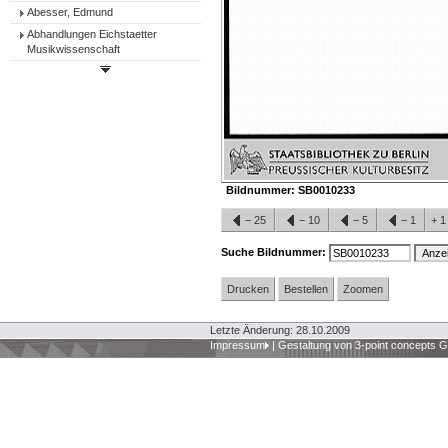
Abesser, Edmund
Abhandlungen Eichstaetter
Musikwissenschaft
Bildnummer:
SB0010233
−
25
−
10
−
5
−
1
+
Suche Bildnummer:
Drucken
Bestellen
Zoomen
Letzte Änderung: 28.10.2009
Impressum
|
Gestaltung von 3-point concepts