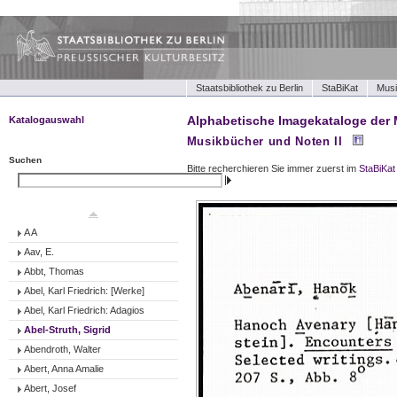
Staatsbibliothek zu Berlin
StaBiKat
Musi
Alphabetische Imagekataloge der 
Katalogauswahl
Musikbücher und Noten I
Musikbücher und Noten II
Musikbücher und Noten II
Suchen
Bitte recherchieren Sie immer zuerst im
StaBiKat
Tonträger (Werke)
Suchen
Tonträger (Ensembles)
Tonträger (Interpreten)
A A
Aav, E.
Abbt, Thomas
Abel, Karl Friedrich: [Werke]
Abel, Karl Friedrich: Adagios
Abel-Struth, Sigrid
Abendroth, Walter
Abert, Anna Amalie
Abert, Josef