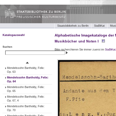
Staatsbibliothek zu Berlin
StaBiKat
Musi
Alphabetische Imagekataloge der 
Katalogauswahl
Musikbücher und Noten I
Musikbücher und Noten I
Musikbücher und Noten II
Suchen
Bitte recherchieren Sie immer zuerst im
StaBiKat
Tonträger (Werke)
Suchen
Tonträger (Ensembles)
Tonträger (Interpreten)
Mendelssohn Bartholdy, Felix:
Op. 63
Mendelssohn Bartholdy, Felix:
Op. 64
Mendelssohn Bartholdy, Felix:
Op. 65
Mendelssohn Bartholdy, Felix:
Op. 67, 4
Mendelssohn Bartholdy, Felix:
Op. 70
Mendelssohn Bartholdy, Felix: