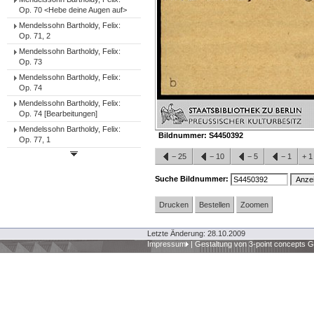
Op. 70 <Hebe deine Augen auf>
Mendelssohn Bartholdy, Felix:
Op. 71, 2
Mendelssohn Bartholdy, Felix:
Op. 73
Mendelssohn Bartholdy, Felix:
Op. 74
Mendelssohn Bartholdy, Felix:
Op. 74 [Bearbeitungen]
Mendelssohn Bartholdy, Felix:
Bildnummer:
S4450392
Op. 77, 1
−
25
−
10
−
5
−
1
+
Suche Bildnummer:
Drucken
Bestellen
Zoomen
Letzte Änderung: 28.10.2009
Impressum
|
Gestaltung von 3-point concepts