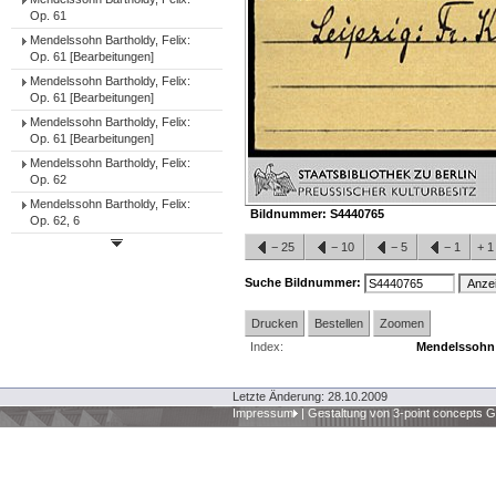
Op. 61
Mendelssohn Bartholdy, Felix:
Op. 61 [Bearbeitungen]
Mendelssohn Bartholdy, Felix:
Op. 61 [Bearbeitungen]
Mendelssohn Bartholdy, Felix:
Op. 61 [Bearbeitungen]
Mendelssohn Bartholdy, Felix:
Op. 62
Mendelssohn Bartholdy, Felix:
Bildnummer:
S4440765
Op. 62, 6
−
25
−
10
−
5
−
1
+
Suche Bildnummer:
Drucken
Bestellen
Zoomen
Index:
Mendelssohn B
Letzte Änderung: 28.10.2009
Impressum
|
Gestaltung von 3-point concepts