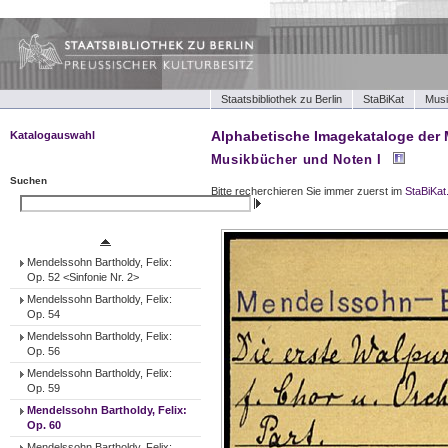
Staatsbibliothek zu Berlin
StaBiKat
Musi
Alphabetische Imagekataloge der 
Katalogauswahl
Musikbücher und Noten I
Musikbücher und Noten I
Musikbücher und Noten II
Suchen
Bitte recherchieren Sie immer zuerst im
StaBiKat
Tonträger (Werke)
Suchen
Tonträger (Ensembles)
Tonträger (Interpreten)
Mendelssohn Bartholdy, Felix:
Op. 52 <Sinfonie Nr. 2>
Mendelssohn Bartholdy, Felix:
Op. 54
Mendelssohn Bartholdy, Felix:
Op. 56
Mendelssohn Bartholdy, Felix:
Op. 59
Mendelssohn Bartholdy, Felix:
Op. 60
Mendelssohn Bartholdy, Felix: