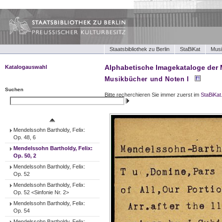
Staatsbibliothek zu Berlin
StaBiKat
Musi
Alphabetische Imagekataloge der 
Katalogauswahl
Musikbücher und Noten I
Musikbücher und Noten I
Musikbücher und Noten II
Suchen
Bitte recherchieren Sie immer zuerst im
StaBiKat
Tonträger (Werke)
Suchen
Tonträger (Ensembles)
Tonträger (Interpreten)
Mendelssohn Bartholdy, Felix:
Op. 48, 6
Mendelssohn Bartholdy, Felix:
Op. 50, 2
Mendelssohn Bartholdy, Felix:
Op. 52
Mendelssohn Bartholdy, Felix:
Op. 52 <Sinfonie Nr. 2>
Mendelssohn Bartholdy, Felix:
Op. 54
Mendelssohn Bartholdy, Felix: