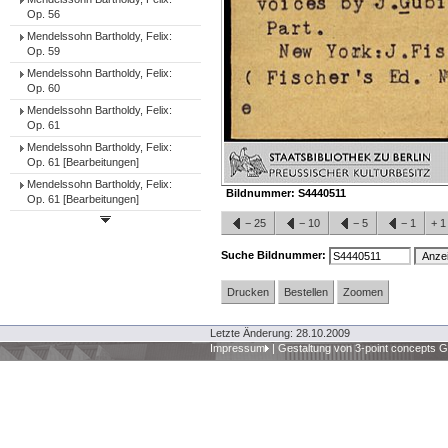
Op. 56
Mendelssohn Bartholdy, Felix:
Op. 59
Mendelssohn Bartholdy, Felix:
Op. 60
Mendelssohn Bartholdy, Felix:
Op. 61
Mendelssohn Bartholdy, Felix:
Op. 61 [Bearbeitungen]
Mendelssohn Bartholdy, Felix:
Bildnummer:
S4440511
Op. 61 [Bearbeitungen]
−
25
−
10
−
5
−
1
+
Suche Bildnummer:
Drucken
Bestellen
Zoomen
Letzte Änderung: 28.10.2009
Impressum
|
Gestaltung von 3-point concepts