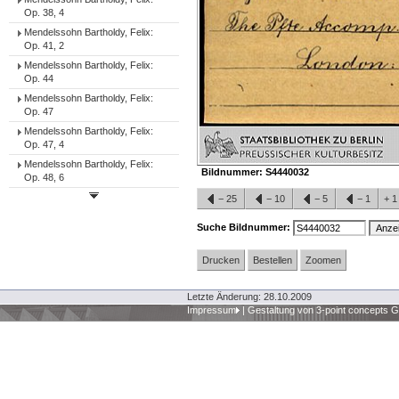
Op. 38, 4
Mendelssohn Bartholdy, Felix:
Op. 41, 2
Mendelssohn Bartholdy, Felix:
Op. 44
Mendelssohn Bartholdy, Felix:
Op. 47
Mendelssohn Bartholdy, Felix:
Op. 47, 4
Mendelssohn Bartholdy, Felix:
Bildnummer:
S4440032
Op. 48, 6
−
25
−
10
−
5
−
1
+
Suche Bildnummer:
Drucken
Bestellen
Zoomen
Letzte Änderung: 28.10.2009
Impressum
|
Gestaltung von 3-point concepts