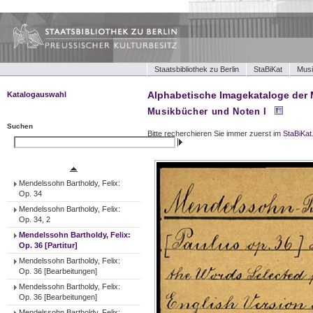
Staatsbibliothek zu Berlin
StaBiKat
Musi
Alphabetische Imagekataloge der 
Katalogauswahl
Musikbücher und Noten I
Musikbücher und Noten I
Musikbücher und Noten II
Suchen
Bitte recherchieren Sie immer zuerst im
StaBiKat
Tonträger (Werke)
Suchen
Tonträger (Ensembles)
Tonträger (Interpreten)
Mendelssohn Bartholdy, Felix:
Op. 34
Mendelssohn Bartholdy, Felix:
Op. 34, 2
Mendelssohn Bartholdy, Felix:
Op. 36 [Partitur]
Mendelssohn Bartholdy, Felix:
Op. 36 [Bearbeitungen]
Mendelssohn Bartholdy, Felix:
Op. 36 [Bearbeitungen]
Mendelssohn Bartholdy, Felix: