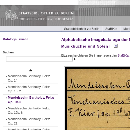
Staatsbibliothek zu Berlin
StaBiKat
Musi
Alphabetische Imagekataloge der 
Katalogauswahl
Musikbücher und Noten I
Musikbücher und Noten I
Musikbücher und Noten II
Suchen
Bitte recherchieren Sie immer zuerst im
StaBiKat
Tonträger (Werke)
Suchen
Tonträger (Ensembles)
Tonträger (Interpreten)
Mendelssohn Bartholdy, Felix:
Op. 14
Mendelssohn Bartholdy, Felix:
Op. 16, 2
Mendelssohn Bartholdy, Felix:
Op. 19, 5
Mendelssohn Bartholdy, Felix:
Op. 19b, 6
Mendelssohn Bartholdy, Felix:
Op. 21
Mendelssohn Bartholdy, Felix: