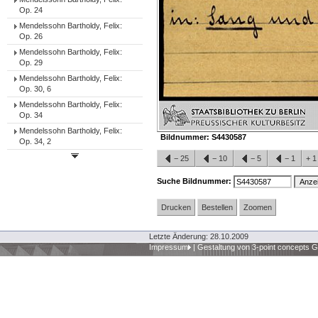
Op. 24
Mendelssohn Bartholdy, Felix:
Op. 26
Mendelssohn Bartholdy, Felix:
Op. 29
Mendelssohn Bartholdy, Felix:
Op. 30, 6
Mendelssohn Bartholdy, Felix:
Op. 34
Mendelssohn Bartholdy, Felix:
Bildnummer:
S4430587
Op. 34, 2
−
25
−
10
−
5
−
1
+
Suche Bildnummer:
Drucken
Bestellen
Zoomen
Letzte Änderung: 28.10.2009
Impressum
|
Gestaltung von 3-point concepts