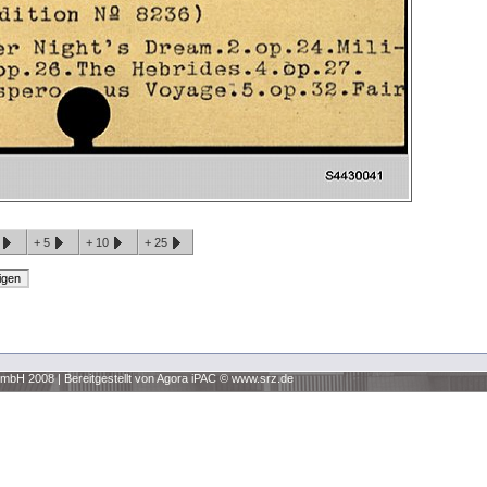
1
+
5
+
10
+
25
 GmbH 2008
|
Bereitgestellt von Agora iPAC ©
www.srz.de