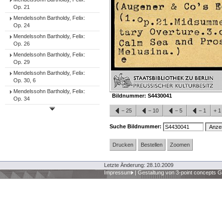
Op. 21
Mendelssohn Bartholdy, Felix:
Op. 24
Mendelssohn Bartholdy, Felix:
Op. 26
Mendelssohn Bartholdy, Felix:
Op. 29
Mendelssohn Bartholdy, Felix:
Op. 30, 6
Mendelssohn Bartholdy, Felix:
Bildnummer:
S4430041
Op. 34
−
25
−
10
−
5
−
1
+
Suche Bildnummer:
Drucken
Bestellen
Zoomen
Letzte Änderung: 28.10.2009
Impressum
|
Gestaltung von 3-point concepts