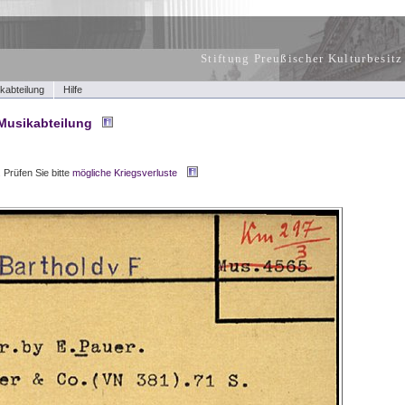
Stiftung Preußischer Kulturbesitz
kabteilung
Hilfe
Musikabteilung
.
Prüfen Sie bitte
mögliche Kriegsverluste