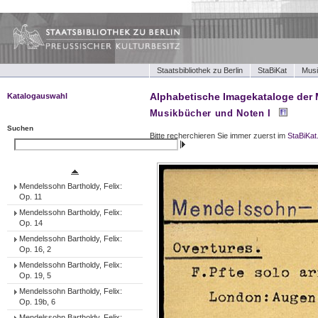
Staatsbibliothek zu Berlin
StaBiKat
Musi
Alphabetische Imagekataloge der 
Katalogauswahl
Musikbücher und Noten I
Musikbücher und Noten I
Musikbücher und Noten II
Suchen
Bitte recherchieren Sie immer zuerst im
StaBiKat
Tonträger (Werke)
Suchen
Tonträger (Ensembles)
Tonträger (Interpreten)
Mendelssohn Bartholdy, Felix:
Op. 11
Mendelssohn Bartholdy, Felix:
Op. 14
Mendelssohn Bartholdy, Felix:
Op. 16, 2
Mendelssohn Bartholdy, Felix:
Op. 19, 5
Mendelssohn Bartholdy, Felix:
Op. 19b, 6
Mendelssohn Bartholdy, Felix: