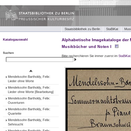
Staatsbibliothek zu Berlin
StaBiKat
Musi
Alphabetische Imagekataloge der 
Katalogauswahl
Musikbücher und Noten I
Musikbücher und Noten I
Musikbücher und Noten II
Suchen
Bitte recherchieren Sie immer zuerst im
StaBiKat
Tonträger (Werke)
Suchen
Tonträger (Ensembles)
Tonträger (Interpreten)
Mendelssohn Bartholdy, Felix:
Lieder ohne Worte
Mendelssohn Bartholdy, Felix:
Lieder ohne Worte [Bearbeitung]
Mendelssohn Bartholdy, Felix:
Ouverturen
Mendelssohn Bartholdy, Felix:
Quartette
Mendelssohn Bartholdy, Felix:
Sehnsucht
Mendelssohn Bartholdy, Felix: