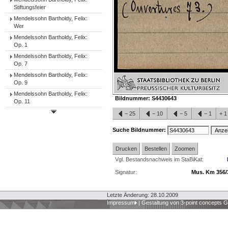
Stiftungsfeier
Mendelssohn Bartholdy, Felix:
Wer
Mendelssohn Bartholdy, Felix:
Op. 1
Mendelssohn Bartholdy, Felix:
Op. 7
Mendelssohn Bartholdy, Felix:
Op. 9
Mendelssohn Bartholdy, Felix:
Bildnummer:
S4430643
Op. 11
−
25
−
10
−
5
−
1
+
Suche Bildnummer:
Drucken
Bestellen
Zoomen
Vgl. Bestandsnachweis im StaBiKat:
Signatur:
Mus. Km 356/
Letzte Änderung: 28.10.2009
Impressum
|
Gestaltung von 3-point concepts