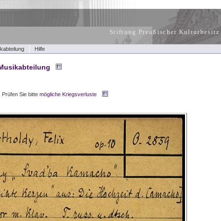
Stiftung Preußischer Kulturbesitz
kabteilung
Hilfe
Musikabteilung
.
Prüfen Sie bitte
mögliche Kriegsverluste