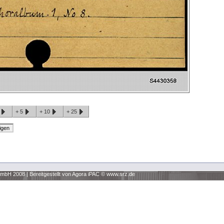
1
+
5
+
10
+
25
 GmbH 2008
|
Bereitgestellt von Agora iPAC ©
www.srz.de