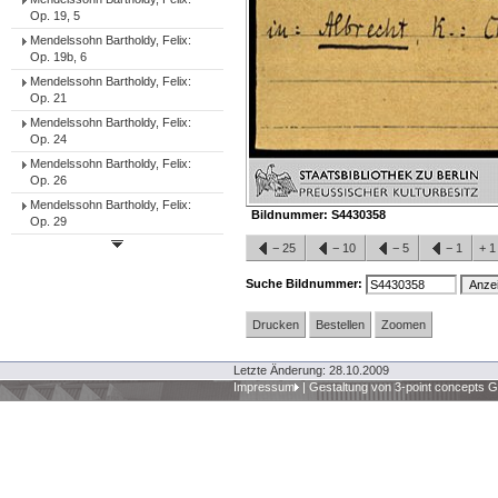
Op. 19, 5
Mendelssohn Bartholdy, Felix:
Op. 19b, 6
Mendelssohn Bartholdy, Felix:
Op. 21
Mendelssohn Bartholdy, Felix:
Op. 24
Mendelssohn Bartholdy, Felix:
Op. 26
Mendelssohn Bartholdy, Felix:
Bildnummer:
S4430358
Op. 29
−
25
−
10
−
5
−
1
+
Suche Bildnummer:
Drucken
Bestellen
Zoomen
Letzte Änderung: 28.10.2009
Impressum
|
Gestaltung von 3-point concepts