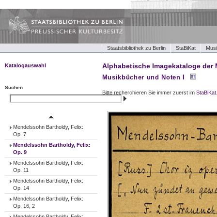
Staatsbibliothek zu Berlin
StaBiKat
Musi
Alphabetische Imagekataloge der 
Katalogauswahl
Musikbücher und Noten I
Musikbücher und Noten I
Musikbücher und Noten II
Suchen
Bitte recherchieren Sie immer zuerst im
StaBiKat
Tonträger (Werke)
Suchen
Tonträger (Ensembles)
Tonträger (Interpreten)
Mendelssohn Bartholdy, Felix:
Op. 7
Mendelssohn Bartholdy, Felix:
Op. 9
Mendelssohn Bartholdy, Felix:
Op. 11
Mendelssohn Bartholdy, Felix:
Op. 14
Mendelssohn Bartholdy, Felix:
Op. 16, 2
Mendelssohn Bartholdy, Felix: