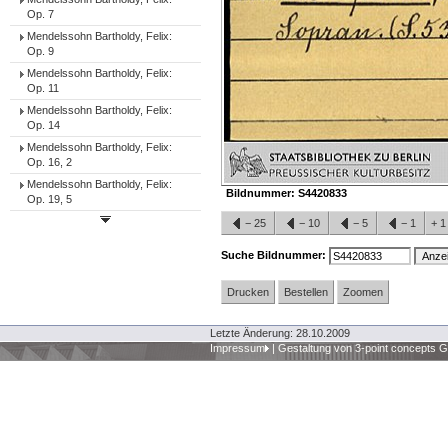
Op. 7
Mendelssohn Bartholdy, Felix:
Op. 9
Mendelssohn Bartholdy, Felix:
Op. 11
Mendelssohn Bartholdy, Felix:
Op. 14
Mendelssohn Bartholdy, Felix:
Op. 16, 2
Mendelssohn Bartholdy, Felix:
Bildnummer:
S4420833
Op. 19, 5
−
25
−
10
−
5
−
1
+
Suche Bildnummer:
Drucken
Bestellen
Zoomen
Letzte Änderung: 28.10.2009
Impressum
|
Gestaltung von 3-point concepts