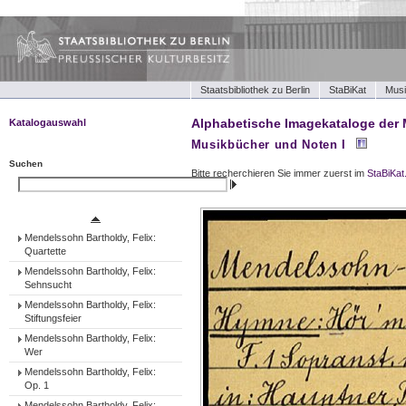
Staatsbibliothek zu Berlin
StaBiKat
Musi
Alphabetische Imagekataloge der 
Katalogauswahl
Musikbücher und Noten I
Musikbücher und Noten I
Musikbücher und Noten II
Suchen
Bitte recherchieren Sie immer zuerst im
StaBiKat
Tonträger (Werke)
Suchen
Tonträger (Ensembles)
Tonträger (Interpreten)
Mendelssohn Bartholdy, Felix:
Quartette
Mendelssohn Bartholdy, Felix:
Sehnsucht
Mendelssohn Bartholdy, Felix:
Stiftungsfeier
Mendelssohn Bartholdy, Felix:
Wer
Mendelssohn Bartholdy, Felix:
Op. 1
Mendelssohn Bartholdy, Felix: