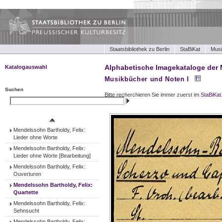
Staatsbibliothek zu Berlin
StaBiKat
Musi
Alphabetische Imagekataloge der 
Katalogauswahl
Musikbücher und Noten I
Musikbücher und Noten I
Musikbücher und Noten II
Suchen
Bitte recherchieren Sie immer zuerst im
StaBiKat
Tonträger (Werke)
Suchen
Tonträger (Ensembles)
Tonträger (Interpreten)
Mendelssohn Bartholdy, Felix:
Lieder ohne Worte
Mendelssohn Bartholdy, Felix:
Lieder ohne Worte [Bearbeitung]
Mendelssohn Bartholdy, Felix:
Ouverturen
Mendelssohn Bartholdy, Felix:
Quartette
Mendelssohn Bartholdy, Felix:
Sehnsucht
Mendelssohn Bartholdy, Felix: