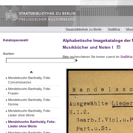
Staatsbibliothek zu Berlin
StaBiKat
Musi
Alphabetische Imagekataloge der 
Katalogauswahl
Musikbücher und Noten I
Musikbücher und Noten I
Musikbücher und Noten II
Suchen
Bitte recherchieren Sie immer zuerst im
StaBiKat
Tonträger (Werke)
Suchen
Tonträger (Ensembles)
Tonträger (Interpreten)
Mendelssohn Bartholdy, Felix:
Concertstuecke
Mendelssohn Bartholdy, Felix:
Frauen
Mendelssohn Bartholdy, Felix:
Hymne
Mendelssohn Bartholdy, Felix:
Lieder ohne Worte
Mendelssohn Bartholdy, Felix:
Lieder ohne Worte
Mendelssohn Bartholdy, Felix: