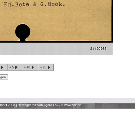
1
+
5
+
10
+
25
 GmbH 2008
|
Bereitgestellt von Agora iPAC ©
www.srz.de