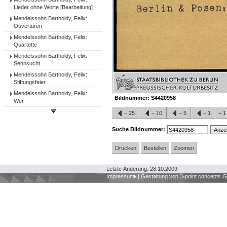
Lieder ohne Worte [Bearbeitung]
Mendelssohn Bartholdy, Felix:
Ouverturen
Mendelssohn Bartholdy, Felix:
Quartette
Mendelssohn Bartholdy, Felix:
Sehnsucht
Mendelssohn Bartholdy, Felix:
Stiftungsfeier
Mendelssohn Bartholdy, Felix:
Bildnummer:
S4420958
Wer
−
25
−
10
−
5
−
1
+
Suche Bildnummer:
Drucken
Bestellen
Zoomen
Letzte Änderung: 28.10.2009
Impressum
|
Gestaltung von 3-point concepts