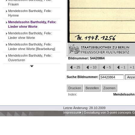
Frauen
Mendelssohn Bartholdy, Felix:
Hymne
Mendelssohn Bartholdy, Felix:
Lieder ohne Worte
Mendelssohn Bartholdy, Felix:
Lieder ohne Worte
Mendelssohn Bartholdy, Felix:
Lieder ohne Worte [Bearbeitung]
Mendelssohn Bartholdy, Felix:
Bildnummer:
S4420864
Ouverturen
−
25
−
10
−
5
−
1
+
Suche Bildnummer:
Drucken
Bestellen
Zoomen
Index:
Mendelssohn B
Letzte Änderung: 28.10.2009
Impressum
|
Gestaltung von 3-point concepts