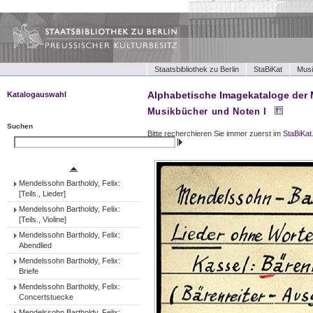
Staatsbibliothek zu Berlin
StaBiKat
Musi
Alphabetische Imagekataloge der 
Katalogauswahl
Musikbücher und Noten I
Musikbücher und Noten I
Musikbücher und Noten II
Suchen
Bitte recherchieren Sie immer zuerst im
StaBiKat
Tonträger (Werke)
Suchen
Tonträger (Ensembles)
Tonträger (Interpreten)
Mendelssohn Bartholdy, Felix:
[Teils., Lieder]
Mendelssohn Bartholdy, Felix:
[Teils., Violine]
Mendelssohn Bartholdy, Felix:
Abendlied
Mendelssohn Bartholdy, Felix:
Briefe
Mendelssohn Bartholdy, Felix:
Concertstuecke
Mendelssohn Bartholdy, Felix: