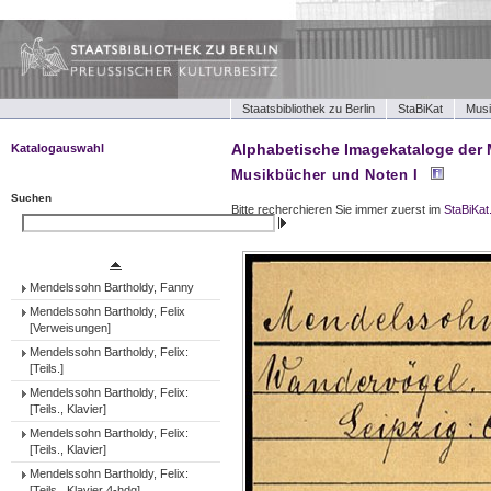
Staatsbibliothek zu Berlin
StaBiKat
Musi
Alphabetische Imagekataloge der 
Katalogauswahl
Musikbücher und Noten I
Musikbücher und Noten I
Musikbücher und Noten II
Suchen
Bitte recherchieren Sie immer zuerst im
StaBiKat
Tonträger (Werke)
Suchen
Tonträger (Ensembles)
Tonträger (Interpreten)
Mendelssohn Bartholdy, Fanny
Mendelssohn Bartholdy, Felix
[Verweisungen]
Mendelssohn Bartholdy, Felix:
[Teils.]
Mendelssohn Bartholdy, Felix:
[Teils., Klavier]
Mendelssohn Bartholdy, Felix:
[Teils., Klavier]
Mendelssohn Bartholdy, Felix:
[Teils., Klavier 4-hdg]