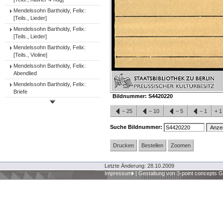
Mendelssohn Bartholdy, Felix:
[Teils., Lieder]
Mendelssohn Bartholdy, Felix:
[Teils., Lieder]
Mendelssohn Bartholdy, Felix:
[Teils., Violine]
Mendelssohn Bartholdy, Felix:
Abendlied
Mendelssohn Bartholdy, Felix:
Briefe
Bildnummer:
S4420220
−
25
−
10
−
5
−
1
+
Suche Bildnummer:
Drucken
Bestellen
Zoomen
Letzte Änderung: 28.10.2009
Impressum
|
Gestaltung von 3-point concepts