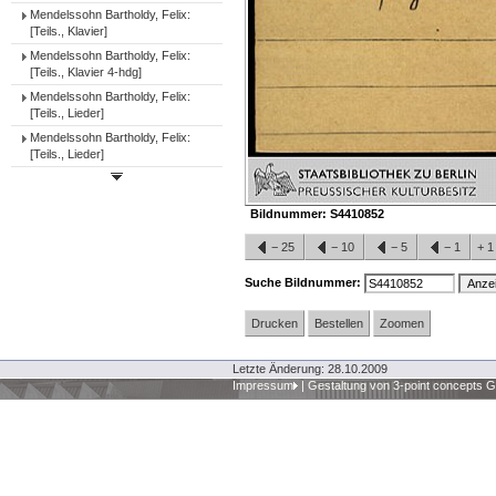
Mendelssohn Bartholdy, Felix:
[Teils., Klavier]
Mendelssohn Bartholdy, Felix:
[Teils., Klavier 4-hdg]
Mendelssohn Bartholdy, Felix:
[Teils., Lieder]
Mendelssohn Bartholdy, Felix:
[Teils., Lieder]
Bildnummer:
S4410852
−
25
−
10
−
5
−
1
+
Suche Bildnummer:
Drucken
Bestellen
Zoomen
Letzte Änderung: 28.10.2009
Impressum
|
Gestaltung von 3-point concepts