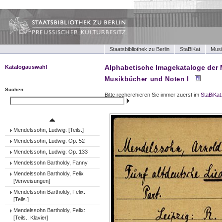
Staatsbibliothek zu Berlin
StaBiKat
Musi
Alphabetische Imagekataloge der 
Katalogauswahl
Musikbücher und Noten I
Musikbücher und Noten I
Musikbücher und Noten II
Suchen
Bitte recherchieren Sie immer zuerst im
StaBiKat
Tonträger (Werke)
Suchen
Tonträger (Ensembles)
Tonträger (Interpreten)
Mendelssohn, Ludwig: [Teils.]
Mendelssohn, Ludwig: Op. 52
Mendelssohn, Ludwig: Op. 133
Mendelssohn Bartholdy, Fanny
Mendelssohn Bartholdy, Felix
[Verweisungen]
Mendelssohn Bartholdy, Felix:
[Teils.]
Mendelssohn Bartholdy, Felix:
[Teils., Klavier]