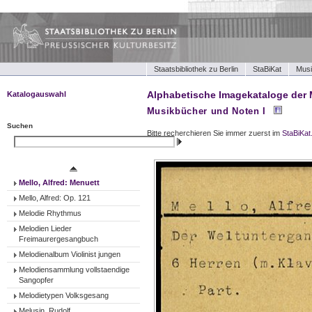
Staatsbibliothek zu Berlin
StaBiKat
Musi
Alphabetische Imagekataloge der 
Katalogauswahl
Musikbücher und Noten I
Musikbücher und Noten I
Musikbücher und Noten II
Suchen
Bitte recherchieren Sie immer zuerst im
StaBiKat
Tonträger (Werke)
Suchen
Tonträger (Ensembles)
Tonträger (Interpreten)
Mello, Alfred: Menuett
Mello, Alfred: Op. 121
Melodie Rhythmus
Melodien Lieder
Freimaurergesangbuch
Melodienalbum Violinist jungen
Melodiensammlung vollstaendige
Sangopfer
Melodietypen Volksgesang
Melusin, Rudolf