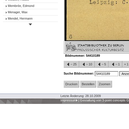
Membrée, Edmond
Menager, Max
Mendel, Hermann
Bildnummer:
S4410189
−
25
−
10
−
5
−
1
+
Suche Bildnummer:
Drucken
Bestellen
Zoomen
Letzte Änderung: 28.10.2009
Impressum
|
Gestaltung von 3-point concepts