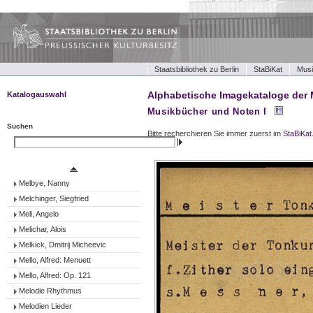
Staatsbibliothek zu Berlin
StaBiKat
Musi
Alphabetische Imagekataloge der 
Katalogauswahl
Musikbücher und Noten I
Musikbücher und Noten I
Musikbücher und Noten II
Suchen
Bitte recherchieren Sie immer zuerst im
StaBiKat
Tonträger (Werke)
Suchen
Tonträger (Ensembles)
Tonträger (Interpreten)
Melbye, Nanny
Melchinger, Siegfried
Meli, Angelo
Melichar, Alois
Melkick, Dmitrij Micheevic
Mello, Alfred: Menuett
Mello, Alfred: Op. 121
Melodie Rhythmus
Melodien Lieder