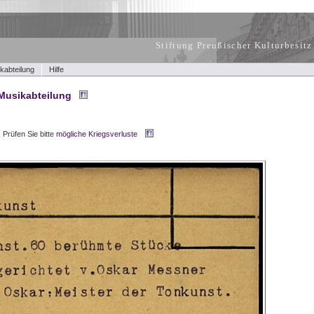
Stiftung Preußischer Kulturbesitz
kabteilung
Hilfe
Musikabteilung
.
Prüfen Sie bitte
mögliche Kriegsverluste