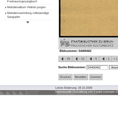
Freimaurergesangbuch
Melodienalbum Violinist jungen
Melodiensammlung vollstaendige
Sangopfer
Bildnummer:
S4400462
−
25
−
10
−
5
−
1
+
Suche Bildnummer:
Drucken
Bestellen
Zoomen
Letzte Änderung: 28.10.2009
Impressum
|
Gestaltung von 3-point concepts