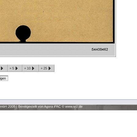
1
+
5
+
10
+
25
 GmbH 2008
|
Bereitgestellt von Agora iPAC ©
www.srz.de