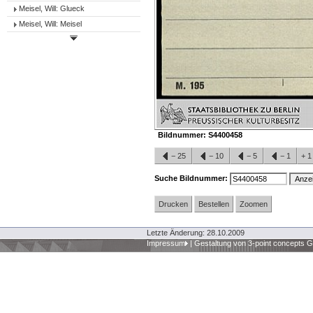
Meisel, Will: Glueck
Meisel, Will: Meisel
Bildnummer:
S4400458
−
25
−
10
−
5
−
1
+
Suche Bildnummer:
Drucken
Bestellen
Zoomen
Letzte Änderung: 28.10.2009
Impressum
|
Gestaltung von 3-point concepts