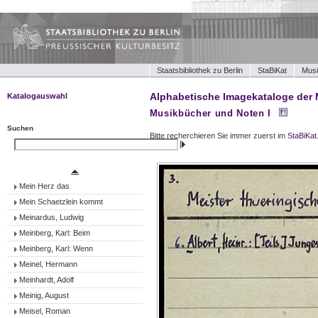
Staatsbibliothek zu Berlin
StaBiKat
Musi
Alphabetische Imagekataloge der 
Katalogauswahl
Musikbücher und Noten I
Musikbücher und Noten I
Musikbücher und Noten II
Suchen
Bitte recherchieren Sie immer zuerst im
StaBiKat
Tonträger (Werke)
Suchen
Tonträger (Ensembles)
Tonträger (Interpreten)
Mein Herz das
Mein Schaetzlein kommt
Meinardus, Ludwig
Meinberg, Karl: Beim
Meinberg, Karl: Wenn
Meinel, Hermann
Meinhardt, Adolf
Meinig, August
Meisel, Roman