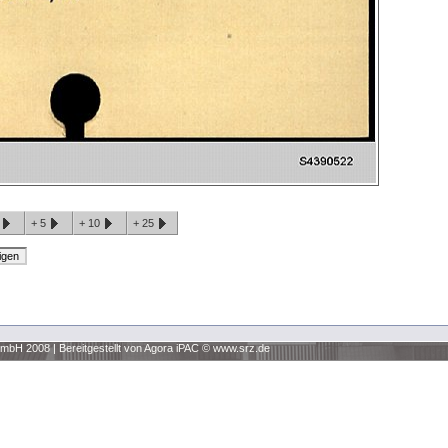
1
+
5
+
10
+
25
 GmbH 2008
|
Bereitgestellt von Agora iPAC ©
www.srz.de