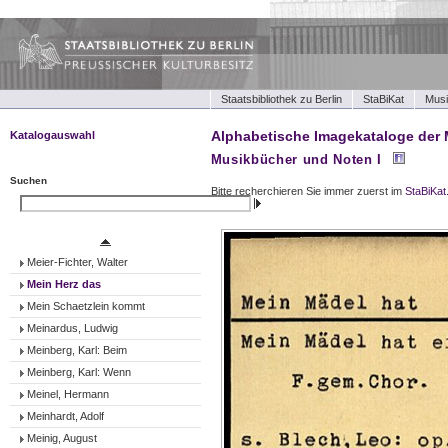
Staatsbibliothek zu Berlin
StaBiKat
Musi
Alphabetische Imagekataloge der 
Katalogauswahl
Musikbücher und Noten I
Musikbücher und Noten I
Musikbücher und Noten II
Suchen
Bitte recherchieren Sie immer zuerst im
StaBiKat
Tonträger (Werke)
Suchen
Tonträger (Ensembles)
Tonträger (Interpreten)
Meier-Fichter, Walter
Mein Herz das
Mein Schaetzlein kommt
Meinardus, Ludwig
Meinberg, Karl: Beim
Meinberg, Karl: Wenn
Meinel, Hermann
Meinhardt, Adolf
Meinig, August