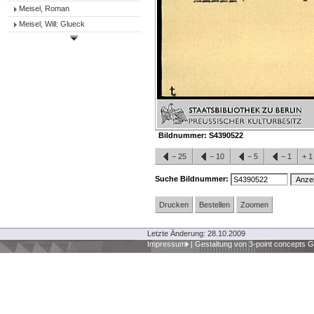
Meisel, Roman
Meisel, Will: Glueck
Bildnummer:
S4390522
−
25
−
10
−
5
−
1
+
Suche Bildnummer:
Drucken
Bestellen
Zoomen
Letzte Änderung: 28.10.2009
Impressum
|
Gestaltung von 3-point concepts