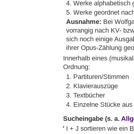
4. Werke alphabetisch 
5. Werke geordnet nach
Ausnahme:
Bei Wolfga
vorrangig nach KV- bz
sich noch einige Ausga
ihrer Opus-Zählung geo
Innerhalb eines (musikal
Ordnung:
1. Partituren/Stimmen
2. Klavierauszüge
3. Textbücher
4. Einzelne Stücke au
Sucheingabe
(s. a.
All
I + J sortieren wie ein