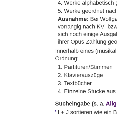
4. Werke alphabetisch 
5. Werke geordnet nach
Ausnahme:
Bei Wolfga
vorrangig nach KV- bz
sich noch einige Ausga
ihrer Opus-Zählung geo
Innerhalb eines (musikal
Ordnung:
1. Partituren/Stimmen
2. Klavierauszüge
3. Textbücher
4. Einzelne Stücke au
Sucheingabe
(s. a.
All
I + J sortieren wie ein