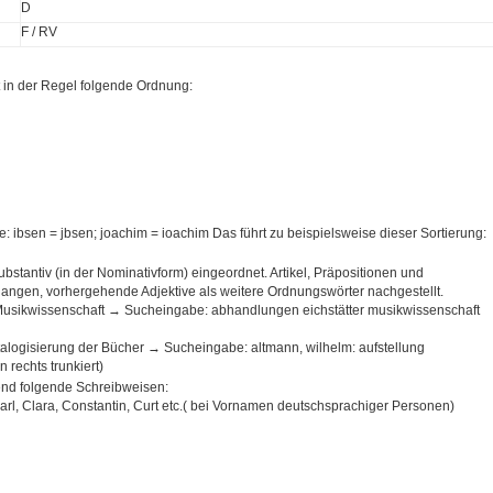
D
F / RV
t in der Regel folgende Ordnung:
le: ibsen = jbsen; joachim = ioachim Das führt zu beispielsweise dieser Sortierung:
ubstantiv (in der Nominativform) eingeordnet. Artikel, Präpositionen und
angen, vorhergehende Adjektive als weitere Ordnungswörter nachgestellt.
 Musikwissenschaft → Sucheingabe: abhandlungen eichstätter musikwissenschaft
talogisierung der Bücher → Sucheingabe: altmann, wilhelm: aufstellung
 rechts trunkiert)
end folgende Schreibweisen:
Carl, Clara, Constantin, Curt etc.( bei Vornamen deutschsprachiger Personen)