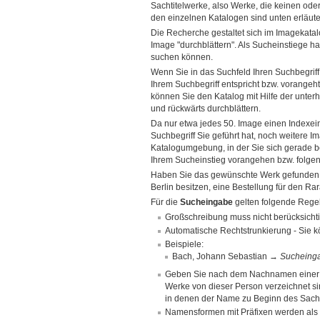
Sachtitelwerke, also Werke, die keinen ode
den einzelnen Katalogen sind unten erläuter
Die Recherche gestaltet sich im Imagekatal
Image "durchblättern". Als Sucheinstiege h
suchen können.
Wenn Sie in das Suchfeld Ihren Suchbegrif
Ihrem Suchbegriff entspricht bzw. vorangeh
können Sie den Katalog mit Hilfe der unterh
und rückwärts durchblättern.
Da nur etwa jedes 50. Image einen Indexei
Suchbegriff Sie geführt hat, noch weitere I
Katalogumgebung, in der Sie sich gerade bef
Ihrem Sucheinstieg vorangehen bzw. folgen
Haben Sie das gewünschte Werk gefunden, k
Berlin besitzen, eine Bestellung für den Ra
Für die
Sucheingabe
gelten folgende Rege
Großschreibung muss nicht berücksicht
Automatische Rechtstrunkierung - Sie k
Beispiele:
Bach, Johann Sebastian →
Sucheing
Geben Sie nach dem Nachnamen einer Pe
Werke von dieser Person verzeichnet 
in denen der Name zu Beginn des Sachti
Namensformen mit Präfixen werden als e