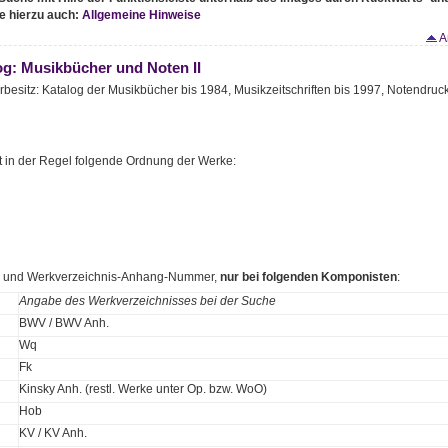
e hierzu auch:
Allgemeine Hinweise
A
og: Musikbücher und Noten II
rbesitz: Katalog der Musikbücher bis 1984, Musikzeitschriften bis 1997, Notendruc
t in der Regel folgende Ordnung der Werke:
s- und Werkverzeichnis-Anhang-Nummer,
nur bei folgenden Komponisten
:
Angabe des Werkverzeichnisses bei der Suche
BWV / BWV Anh.
Wq
Fk
Kinsky Anh. (restl. Werke unter Op. bzw. WoO)
Hob
KV / KV Anh.