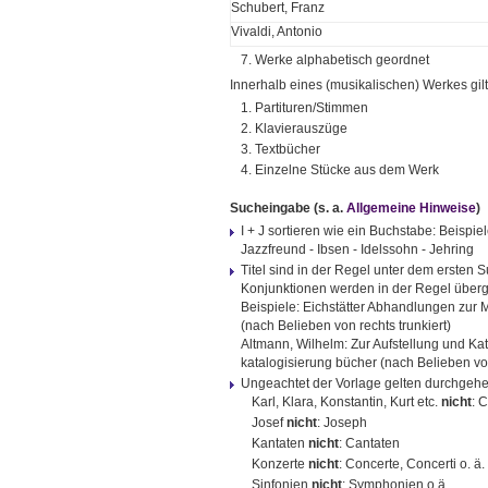
Schubert, Franz
Vivaldi, Antonio
7. Werke alphabetisch geordnet
Innerhalb eines (musikalischen) Werkes gil
1. Partituren/Stimmen
2. Klavierauszüge
3. Textbücher
4. Einzelne Stücke aus dem Werk
Sucheingabe
(s. a.
Allgemeine Hinweise
)
I + J sortieren wie ein Buchstabe: Beispie
Jazzfreund - Ibsen - Idelssohn - Jehring
Titel sind in der Regel unter dem ersten S
Konjunktionen werden in der Regel überg
Beispiele: Eichstätter Abhandlungen zur
(nach Belieben von rechts trunkiert)
Altmann, Wilhelm: Zur Aufstellung und Ka
katalogisierung bücher (nach Belieben von
Ungeachtet der Vorlage gelten durchgeh
Karl, Klara, Konstantin, Kurt etc.
nicht
: 
Josef
nicht
: Joseph
Kantaten
nicht
: Cantaten
Konzerte
nicht
: Concerte, Concerti o. ä.
Sinfonien
nicht
: Symphonien o.ä.