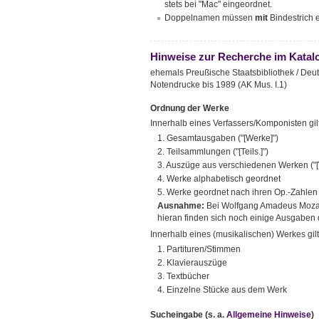
stets bei "Mac" eingeordnet.
Doppelnamen müssen
mit
Bindestrich
Hinweise zur Recherche im Katal
ehemals Preußische Staatsbibliothek / Deuts
Notendrucke bis 1989 (AK Mus. I.1)
Ordnung der Werke
Innerhalb eines Verfassers/Komponisten gi
1. Gesamtausgaben ("[Werke]")
2. Teilsammlungen ("[Teils.]")
3. Auszüge aus verschiedenen Werken ("[
4. Werke alphabetisch geordnet
5. Werke geordnet nach ihren Op.-Zahlen
Ausnahme:
Bei Wolfgang Amadeus Mozart
hieran finden sich noch einige Ausgaben 
Innerhalb eines (musikalischen) Werkes gil
1. Partituren/Stimmen
2. Klavierauszüge
3. Textbücher
4. Einzelne Stücke aus dem Werk
Sucheingabe
(s. a.
Allgemeine Hinweise
)