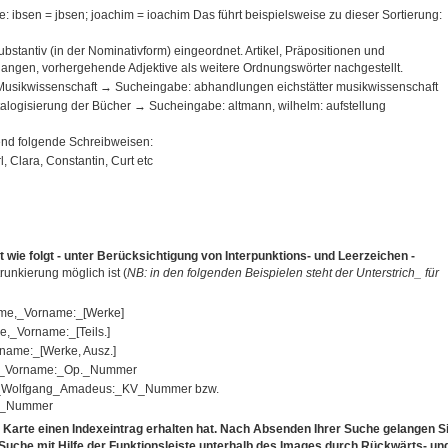
le: ibsen = jbsen; joachim = ioachim Das führt beispielsweise zu dieser Sortierung:
ubstantiv (in der Nominativform) eingeordnet. Artikel, Präpositionen und
angen, vorhergehende Adjektive als weitere Ordnungswörter nachgestellt.
 Musikwissenschaft → Sucheingabe: abhandlungen eichstätter musikwissenschaft
talogisierung der Bücher → Sucheingabe: altmann, wilhelm: aufstellung
end folgende Schreibweisen:
rl, Clara, Constantin, Curt etc
t wie folgt - unter Berücksichtigung von Interpunktions- und Leerzeichen -
unkierung möglich ist (
NB: in den folgenden Beispielen steht der Unterstrich_ für
me,_Vorname:_[Werke]
,_Vorname:_[Teils.]
ame:_[Werke, Ausz.]
e,_Vorname:_Op._Nummer
t,_Wolfgang_Amadeus:_KV_Nummer bzw.
._Nummer
. Karte einen Indexeintrag erhalten hat. Nach Absenden Ihrer Suche gelangen S
e Suche mit Hilfe der Funktionsleiste unterhalb des Images durch Rückwärts- un