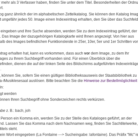
r mehr als 3 Verfasser haben, finden Sie unter dem Titel. Besonderheiten der Ordn
t.
og ganz ähnlich der im alphabetischen Zettelkatalog. Sie können den Katalog Imag
at ungefähr jedes 50. Image einen Indexeintrag erhalten, den Sie über das Suchfeld
f eingeben und Ihre Suche absenden, werden Sie zu dem Indexeintrag geführt, der
t. Das Image der dazugehörigen Katalogkarte wird Ihnen angezeigt. Von hier aus
alb des Images befindlichen Funktionsleiste in 25er, 10er, 5er und 1er Schritten vo
ntrag erhalten hat, kann es vorkommen, dass auch
vor
dem Image, zu dem Ihr
mages zu Ihrem Suchbegriff vorhanden sind. Für einen Überblick über die
inden, dienen die auf der linken Seite des Bildschirms aufgeführten Indexeinträge
.
önnen Sie, sofern Sie einen gültigen Bibliotheksausweis der Staatsbibliothek zu
ra-/Musiklesesaal auslösen. Bitte beachten Sie die
Hinweise zur Bestellmöglichkeit
ln:
igt werden
önnen Ihren Suchbegriff ohne Sonderzeichen rechts verkürzen.
abe
z. B.: bach, joh
rson ein Komma ein, werden Sie zu der Stelle des Kataloges geführt, an der
sind. Lassen Sie das Komma nach dem Nachnamen weg, finden Sie Sachtitelwerke,
tels steht.
in Wort eingegeben (La Fontaine ---> Sucheingabe: lafontaine). Das Präfix "Mc" is