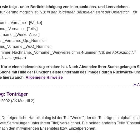
t wie folgt - unter Berücksichtigung von Interpunktions- und Leerzeichen -
unkierung möglich ist (
NB: in den folgenden Beispielen steht der Unterstrich_ für
ame,_Vorname:_[Werke]
e,_Vorname:_[Teils.]
rname:_[Werke, Ausz.]
ame,_Vorname:_Op._Nummer
name,_Vorname:_WoO_Nummer
Nummer: Nachname,_Vorname:_Werkverzeichnis-Nummer (
NB: die Abkürzung für
unkt anzugeben
)
. Karte einen Indexeintrag erhalten hat. Nach Absenden Ihrer Suche gelangen S
e Suche mit Hilfe der Funktionsleiste unterhalb des Images durch Rückwärts- un
e hierzu auch:
Allgemeine Hinweise
A
g: Tonträger
2002 (AK Mus. III.2)
. Der eigentliche Hauptkatalog ist der Teil "Werke", der die Tonträger in alphabetisc
wie Sammlungen unter ihrem Titel) verzeichnet. Die beiden anderen Teile "Ensem
 nach den mitwirkenden Ensembles bzw. Einzelpersonen.