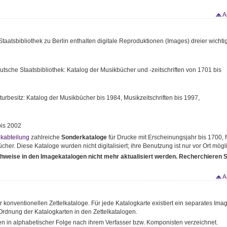
A
taatsbibliothek zu Berlin enthalten digitale Reproduktionen (Images) dreier wichti
tsche Staatsbibliothek: Katalog der Musikbücher und -zeitschriften von 1701 bis
urbesitz: Katalog der Musikbücher bis 1984, Musikzeitschriften bis 1997,
bis 2002
kabteilung
zahlreiche
Sonderkataloge
für Drucke mit Erscheinungsjahr bis 1700, f
her. Diese Kataloge wurden nicht digitalisiert; ihre Benutzung ist nur vor Ort mögl
hweise in den Imagekatalogen nicht mehr aktualisiert werden. Recherchieren S
A
r konventionellen Zettelkataloge. Für jede Katalogkarte existiert ein separates Ima
Ordnung der Katalogkarten in den Zettelkatalogen.
en in alphabetischer Folge nach ihrem Verfasser bzw. Komponisten verzeichnet.