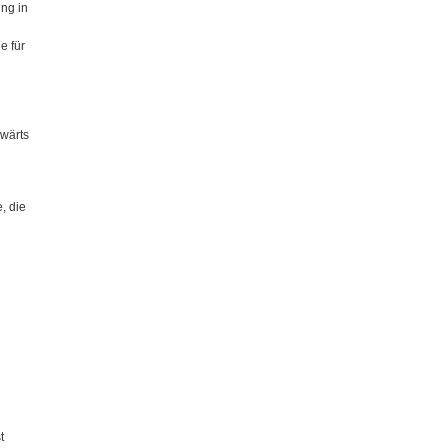
ung in
e für
rwärts
, die
t