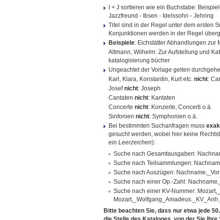
I + J sortieren wie ein Buchstabe: Beispie
Jazzfreund - Ibsen - Idelssohn - Jehring
Titel sind in der Regel unter dem ersten S
Konjunktionen werden in der Regel überg
Beispiele
: Eichstätter Abhandlungen zur
Altmann, Wilhelm: Zur Aufstellung und Ka
katalogisierung bücher
Ungeachtet der Vorlage gelten durchgeh
Karl, Klara, Konstantin, Kurt etc.
nicht
: Ca
Josef
nicht
: Joseph
Cantaten
nicht
: Kantaten
Concerte
nicht
: Konzerte, Concerti o.ä.
Sinfonien
nicht
: Symphonien o.ä.
Bei bestimmten Suchanfragen muss
exak
gesucht werden, wobei hier keine Rechtstr
ein Leerzeichen
):
Suche nach Gesamtausgaben: Nachna
Suche nach Teilsammlungen: Nachname
Suche nach Auszügen: Nachname,_Vorn
Suche nach einer Op.-Zahl: Nachnam
Suche nach einer KV-Nummer: Mozar
Mozart,_Wolfgang_Amadeus:_KV_Anh
Bitte beachten Sie, dass nur etwa jede 50
die Stelle des Kataloges, von der Sie Ihr