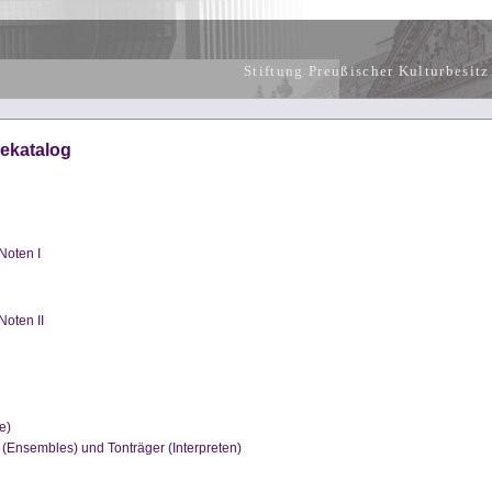
Stiftung Preußischer Kulturbesitz
ekatalog
Noten I
oten II
e)
 (Ensembles) und Tonträger (Interpreten)