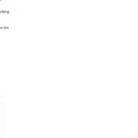
nfang
ke bis