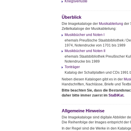
Kriegsverluste
Überblick
Die Imagekataloge der
Musikabteilung
der S
Zettelkataloge der Musikabteilung:
Musikbücher und Noten I
ehemals Preußische Staatsbibliothek / Deu
1974, Notendrucke von 1701 bis 1989
Musikbücher und Noten II
ehemals Staatsbibliothek Preußischer Kult
Notendrucke bis 1989
Tonträger
Katalog der Schallplatten und CDs 1991 
Neben diesen Katalogen gibt es in der
Musi
Handschriften, Nachlässe, Briefe und Textbüc
Bitte beachten Sie, dass die Bestandsnac
daher bitte immer zuerst im
StaBiKat
.
Allgemeine Hinweise
Die Imagekataloge sind digitale Abbilder de
Die Reihenfolge der Images entspricht der 
In der Regel sind die Werke in den Katalog