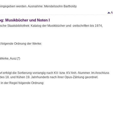
 eingegeben werden. Ausnahme: Mendelssohn Bartholdy
A
og: Musikbücher und Noten I
che Staatsbibliothek: Katalog der Musikbücher und -zeitschriften bis 1974,
lt folgende Ordnung der Werke:
Werke, Ausz.]")
 erfolgt die Sortierung vorrangig nach KV- bzw. KV Anh.-Nummer. Im Anschluss
des 18. und frühen 19. Jahrhunderts nach ihrer Opus-Zählung geordnet.
t in der Regel folgende Ordnung: