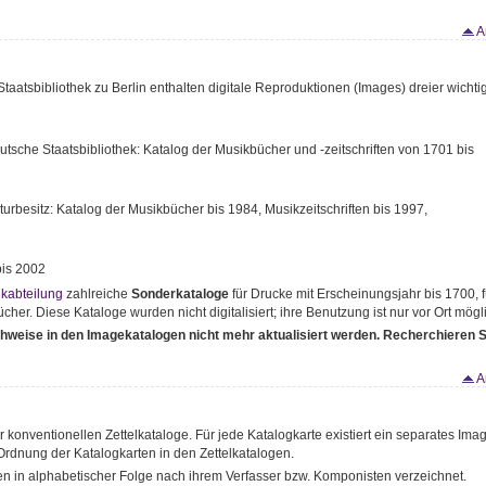
A
taatsbibliothek zu Berlin enthalten digitale Reproduktionen (Images) dreier wichti
tsche Staatsbibliothek: Katalog der Musikbücher und -zeitschriften von 1701 bis
urbesitz: Katalog der Musikbücher bis 1984, Musikzeitschriften bis 1997,
bis 2002
kabteilung
zahlreiche
Sonderkataloge
für Drucke mit Erscheinungsjahr bis 1700, f
her. Diese Kataloge wurden nicht digitalisiert; ihre Benutzung ist nur vor Ort mögl
hweise in den Imagekatalogen nicht mehr aktualisiert werden. Recherchieren S
A
r konventionellen Zettelkataloge. Für jede Katalogkarte existiert ein separates Ima
Ordnung der Katalogkarten in den Zettelkatalogen.
en in alphabetischer Folge nach ihrem Verfasser bzw. Komponisten verzeichnet.