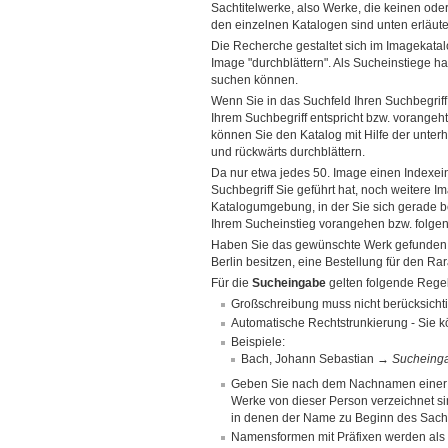
Sachtitelwerke, also Werke, die keinen ode
den einzelnen Katalogen sind unten erläuter
Die Recherche gestaltet sich im Imagekatal
Image "durchblättern". Als Sucheinstiege h
suchen können.
Wenn Sie in das Suchfeld Ihren Suchbegrif
Ihrem Suchbegriff entspricht bzw. vorangeh
können Sie den Katalog mit Hilfe der unterh
und rückwärts durchblättern.
Da nur etwa jedes 50. Image einen Indexei
Suchbegriff Sie geführt hat, noch weitere I
Katalogumgebung, in der Sie sich gerade bef
Ihrem Sucheinstieg vorangehen bzw. folgen
Haben Sie das gewünschte Werk gefunden, k
Berlin besitzen, eine Bestellung für den Ra
Für die
Sucheingabe
gelten folgende Rege
Großschreibung muss nicht berücksicht
Automatische Rechtstrunkierung - Sie k
Beispiele:
Bach, Johann Sebastian →
Sucheing
Geben Sie nach dem Nachnamen einer Pe
Werke von dieser Person verzeichnet 
in denen der Name zu Beginn des Sachti
Namensformen mit Präfixen werden als e