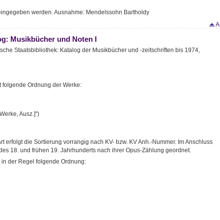
 eingegeben werden. Ausnahme: Mendelssohn Bartholdy
A
og: Musikbücher und Noten I
che Staatsbibliothek: Katalog der Musikbücher und -zeitschriften bis 1974,
lt folgende Ordnung der Werke:
Werke, Ausz.]")
 erfolgt die Sortierung vorrangig nach KV- bzw. KV Anh.-Nummer. Im Anschluss
des 18. und frühen 19. Jahrhunderts nach ihrer Opus-Zählung geordnet.
t in der Regel folgende Ordnung: