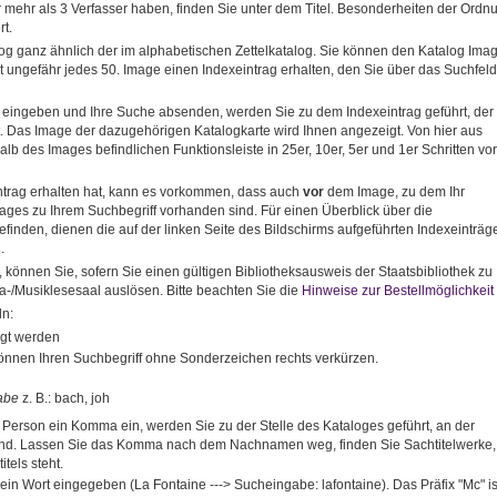
r mehr als 3 Verfasser haben, finden Sie unter dem Titel. Besonderheiten der Ordn
t.
og ganz ähnlich der im alphabetischen Zettelkatalog. Sie können den Katalog Imag
at ungefähr jedes 50. Image einen Indexeintrag erhalten, den Sie über das Suchfeld
f eingeben und Ihre Suche absenden, werden Sie zu dem Indexeintrag geführt, der
t. Das Image der dazugehörigen Katalogkarte wird Ihnen angezeigt. Von hier aus
alb des Images befindlichen Funktionsleiste in 25er, 10er, 5er und 1er Schritten vo
ntrag erhalten hat, kann es vorkommen, dass auch
vor
dem Image, zu dem Ihr
mages zu Ihrem Suchbegriff vorhanden sind. Für einen Überblick über die
inden, dienen die auf der linken Seite des Bildschirms aufgeführten Indexeinträge
.
önnen Sie, sofern Sie einen gültigen Bibliotheksausweis der Staatsbibliothek zu
ra-/Musiklesesaal auslösen. Bitte beachten Sie die
Hinweise zur Bestellmöglichkeit
ln:
igt werden
önnen Ihren Suchbegriff ohne Sonderzeichen rechts verkürzen.
abe
z. B.: bach, joh
rson ein Komma ein, werden Sie zu der Stelle des Kataloges geführt, an der
sind. Lassen Sie das Komma nach dem Nachnamen weg, finden Sie Sachtitelwerke,
tels steht.
in Wort eingegeben (La Fontaine ---> Sucheingabe: lafontaine). Das Präfix "Mc" is