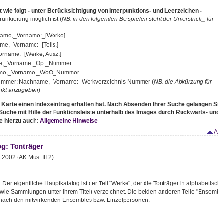
t wie folgt - unter Berücksichtigung von Interpunktions- und Leerzeichen -
unkierung möglich ist (
NB: in den folgenden Beispielen steht der Unterstrich_ für
ame,_Vorname:_[Werke]
e,_Vorname:_[Teils.]
rname:_[Werke, Ausz.]
ame,_Vorname:_Op._Nummer
name,_Vorname:_WoO_Nummer
Nummer: Nachname,_Vorname:_Werkverzeichnis-Nummer (
NB: die Abkürzung für
unkt anzugeben
)
. Karte einen Indexeintrag erhalten hat. Nach Absenden Ihrer Suche gelangen S
e Suche mit Hilfe der Funktionsleiste unterhalb des Images durch Rückwärts- un
e hierzu auch:
Allgemeine Hinweise
A
g: Tonträger
2002 (AK Mus. III.2)
. Der eigentliche Hauptkatalog ist der Teil "Werke", der die Tonträger in alphabetisc
wie Sammlungen unter ihrem Titel) verzeichnet. Die beiden anderen Teile "Ensem
 nach den mitwirkenden Ensembles bzw. Einzelpersonen.