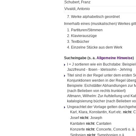
Schubert, Franz
Vivaldi, Antonio
7. Werke alphabetisch geordnet
Innerhalb eines (musikalischen) Werkes gil
1. Partituren/Stimmen
2. Klavierauszüge
3. Textbücher
4. Einzelne Stücke aus dem Werk
Sucheingabe
(s. a.
Allgemeine Hinweise
)
I + J sortieren wie ein Buchstabe: Beispie
Jazzfreund - Ibsen - Idelssohn - Jehring
Titel sind in der Regel unter dem ersten S
Konjunktionen werden in der Regel überg
Beispiele: Eichstätter Abhandlungen zur
(nach Belieben von rechts trunkiert)
Altmann, Wilhelm: Zur Aufstellung und Ka
katalogisierung bücher (nach Belieben von
Ungeachtet der Vorlage gelten durchgeh
Karl, Klara, Konstantin, Kurt etc.
nicht
: 
Josef
nicht
: Joseph
Kantaten
nicht
: Cantaten
Konzerte
nicht
: Concerte, Concerti o. ä.
Sinfonien
nicht
: Symphonien o.ä.