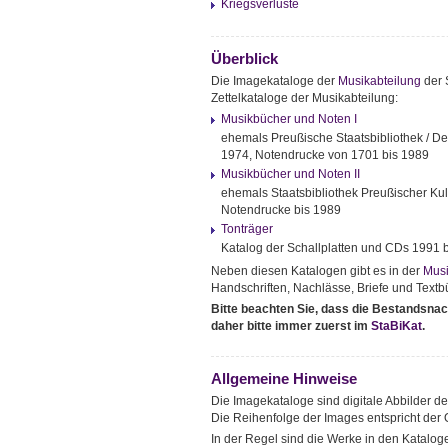
Kriegsverluste
Überblick
Die Imagekataloge der
Musikabteilung
der S
Zettelkataloge der Musikabteilung:
Musikbücher und Noten I
ehemals Preußische Staatsbibliothek / Deu
1974, Notendrucke von 1701 bis 1989
Musikbücher und Noten II
ehemals Staatsbibliothek Preußischer Kult
Notendrucke bis 1989
Tonträger
Katalog der Schallplatten und CDs 1991 
Neben diesen Katalogen gibt es in der
Musi
Handschriften, Nachlässe, Briefe und Textbüc
Bitte beachten Sie, dass die Bestandsnac
daher bitte immer zuerst im
StaBiKat
.
Allgemeine Hinweise
Die Imagekataloge sind digitale Abbilder de
Die Reihenfolge der Images entspricht der 
In der Regel sind die Werke in den Katalog