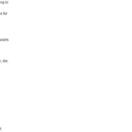
ung in
e für
rwärts
, die
t