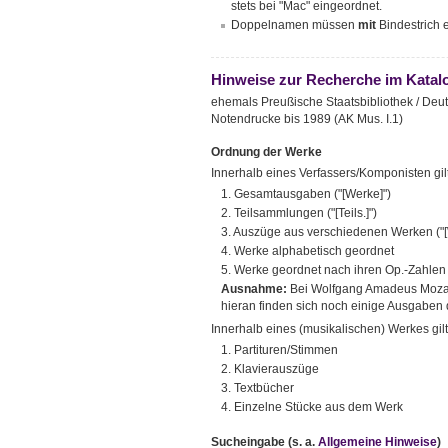
stets bei "Mac" eingeordnet.
Doppelnamen müssen
mit
Bindestrich
Hinweise zur Recherche im Katal
ehemals Preußische Staatsbibliothek / Deuts
Notendrucke bis 1989 (AK Mus. I.1)
Ordnung der Werke
Innerhalb eines Verfassers/Komponisten gi
1. Gesamtausgaben ("[Werke]")
2. Teilsammlungen ("[Teils.]")
3. Auszüge aus verschiedenen Werken ("[
4. Werke alphabetisch geordnet
5. Werke geordnet nach ihren Op.-Zahlen
Ausnahme:
Bei Wolfgang Amadeus Mozart
hieran finden sich noch einige Ausgaben 
Innerhalb eines (musikalischen) Werkes gil
1. Partituren/Stimmen
2. Klavierauszüge
3. Textbücher
4. Einzelne Stücke aus dem Werk
Sucheingabe
(s. a.
Allgemeine Hinweise
)