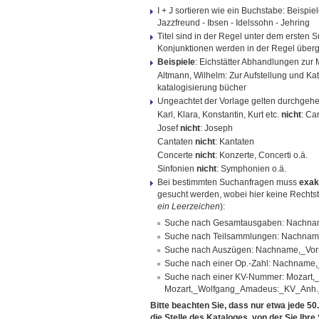
I + J sortieren wie ein Buchstabe: Beispie
Jazzfreund - Ibsen - Idelssohn - Jehring
Titel sind in der Regel unter dem ersten S
Konjunktionen werden in der Regel überg
Beispiele
: Eichstätter Abhandlungen zur
Altmann, Wilhelm: Zur Aufstellung und Ka
katalogisierung bücher
Ungeachtet der Vorlage gelten durchgeh
Karl, Klara, Konstantin, Kurt etc.
nicht
: Ca
Josef
nicht
: Joseph
Cantaten
nicht
: Kantaten
Concerte
nicht
: Konzerte, Concerti o.ä.
Sinfonien
nicht
: Symphonien o.ä.
Bei bestimmten Suchanfragen muss
exak
gesucht werden, wobei hier keine Rechtstr
ein Leerzeichen
):
Suche nach Gesamtausgaben: Nachna
Suche nach Teilsammlungen: Nachname
Suche nach Auszügen: Nachname,_Vorn
Suche nach einer Op.-Zahl: Nachnam
Suche nach einer KV-Nummer: Mozar
Mozart,_Wolfgang_Amadeus:_KV_Anh
Bitte beachten Sie, dass nur etwa jede 50
die Stelle des Kataloges, von der Sie Ihr