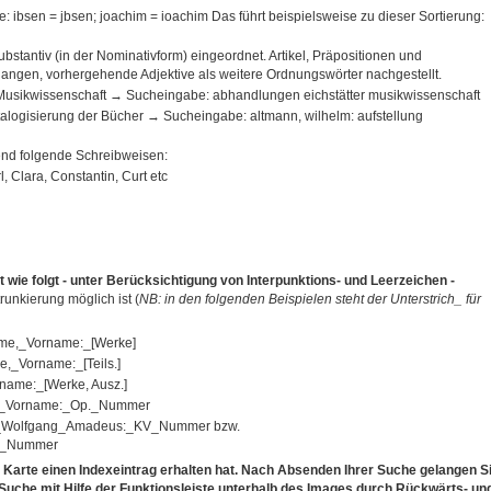
le: ibsen = jbsen; joachim = ioachim Das führt beispielsweise zu dieser Sortierung:
ubstantiv (in der Nominativform) eingeordnet. Artikel, Präpositionen und
angen, vorhergehende Adjektive als weitere Ordnungswörter nachgestellt.
 Musikwissenschaft → Sucheingabe: abhandlungen eichstätter musikwissenschaft
talogisierung der Bücher → Sucheingabe: altmann, wilhelm: aufstellung
end folgende Schreibweisen:
rl, Clara, Constantin, Curt etc
t wie folgt - unter Berücksichtigung von Interpunktions- und Leerzeichen -
unkierung möglich ist (
NB: in den folgenden Beispielen steht der Unterstrich_ für
me,_Vorname:_[Werke]
,_Vorname:_[Teils.]
ame:_[Werke, Ausz.]
e,_Vorname:_Op._Nummer
t,_Wolfgang_Amadeus:_KV_Nummer bzw.
._Nummer
. Karte einen Indexeintrag erhalten hat. Nach Absenden Ihrer Suche gelangen S
e Suche mit Hilfe der Funktionsleiste unterhalb des Images durch Rückwärts- un