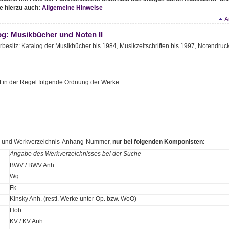
e hierzu auch:
Allgemeine Hinweise
A
og: Musikbücher und Noten II
rbesitz: Katalog der Musikbücher bis 1984, Musikzeitschriften bis 1997, Notendruc
t in der Regel folgende Ordnung der Werke:
s- und Werkverzeichnis-Anhang-Nummer,
nur bei folgenden Komponisten
:
Angabe des Werkverzeichnisses bei der Suche
BWV / BWV Anh.
Wq
Fk
Kinsky Anh. (restl. Werke unter Op. bzw. WoO)
Hob
KV / KV Anh.