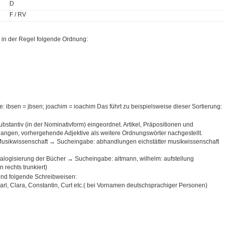
D
F / RV
t in der Regel folgende Ordnung:
le: ibsen = jbsen; joachim = ioachim Das führt zu beispielsweise dieser Sortierung:
ubstantiv (in der Nominativform) eingeordnet. Artikel, Präpositionen und
angen, vorhergehende Adjektive als weitere Ordnungswörter nachgestellt.
 Musikwissenschaft → Sucheingabe: abhandlungen eichstätter musikwissenschaft
talogisierung der Bücher → Sucheingabe: altmann, wilhelm: aufstellung
 rechts trunkiert)
end folgende Schreibweisen:
Carl, Clara, Constantin, Curt etc.( bei Vornamen deutschsprachiger Personen)