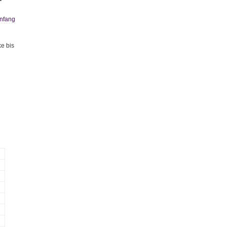
nfang
ke bis