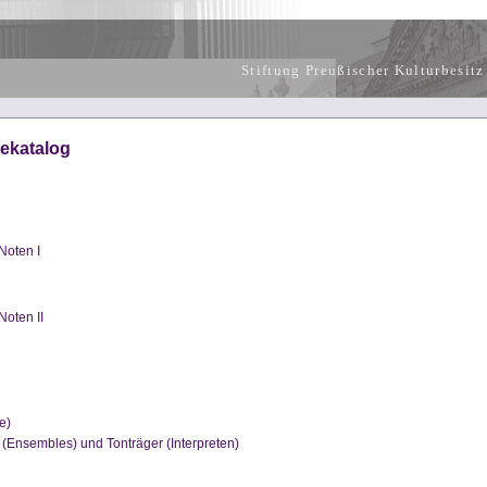
Stiftung Preußischer Kulturbesitz
ekatalog
Noten I
oten II
e)
 (Ensembles) und Tonträger (Interpreten)