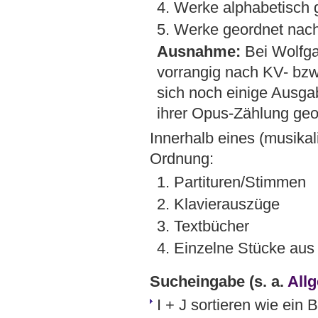
4. Werke alphabetisch 
5. Werke geordnet nach
Ausnahme:
Bei Wolfga
vorrangig nach KV- bz
sich noch einige Ausga
ihrer Opus-Zählung geo
Innerhalb eines (musikal
Ordnung:
1. Partituren/Stimmen
2. Klavierauszüge
3. Textbücher
4. Einzelne Stücke au
Sucheingabe
(s. a.
All
I + J sortieren wie ein