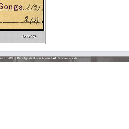
 GmbH 2008
|
Bereitgestellt von Agora iPAC ©
www.srz.de