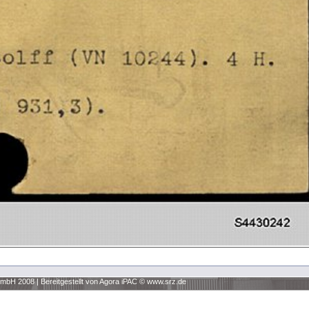
 GmbH 2008
|
Bereitgestellt von Agora iPAC ©
www.srz.de