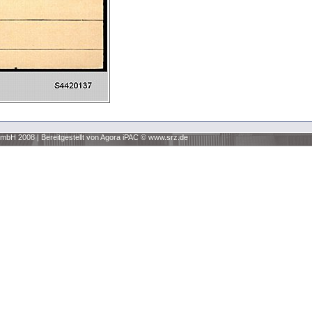
 GmbH 2008
|
Bereitgestellt von Agora iPAC ©
www.srz.de