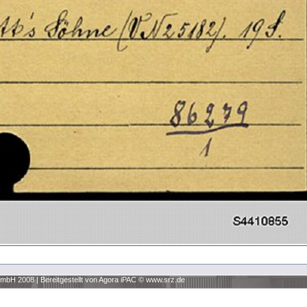
 GmbH 2008
|
Bereitgestellt von Agora iPAC ©
www.srz.de