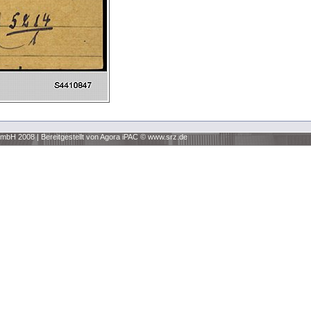
 GmbH 2008
|
Bereitgestellt von Agora iPAC ©
www.srz.de